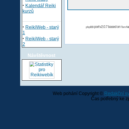
·
Kalendář Reiki
kurzů
·
ReikiWeb - starý
port v2.0.7 based on
phpBB
Tom Nit
1
·
ReikiWeb - starý
2
Návštěvnost
Web pohání Copyright ©
Redakční 
Čas potřebný ke z