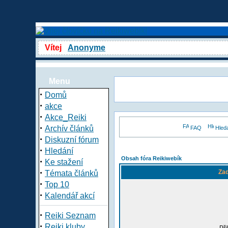
Vítej
Anonyme
Menu
·
Domů
·
akce
·
Akce_Reiki
·
Archív článků
FAQ
Hled
·
Diskuzní fórum
·
Hledání
Obsah fóra Reikiwebík
·
Ke stažení
·
Zad
Témata článků
·
Top 10
·
Kalendář akcí
·
Reiki Seznam
·
Reiki kluby