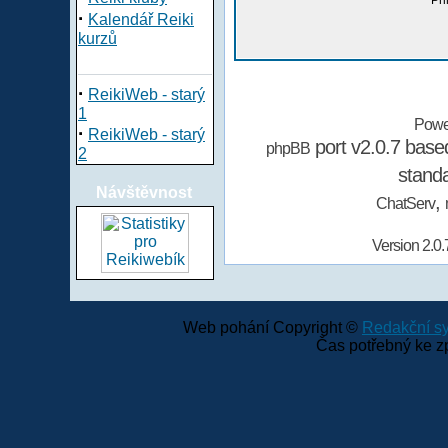
Při
·
Kalendář Reiki
kurzů
·
ReikiWeb - starý
1
Powe
·
ReikiWeb - starý
port v2.0.7 bas
phpBB
2
stand
Návštěvnost
,
ChatServ
Version 2.0.
Web pohání Copyright ©
Redakční 
Čas potřebný ke z