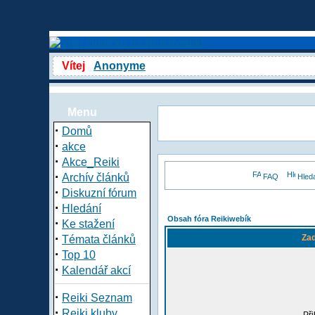
Vítej
Anonyme
Menu
·
Domů
·
akce
·
Akce_Reiki
·
Archív článků
FAQ
Hled
·
Diskuzní fórum
·
Hledání
Obsah fóra Reikiwebík
·
Ke stažení
·
Zad
Témata článků
·
Top 10
·
Kalendář akcí
·
Reiki Seznam
·
Reiki kluby