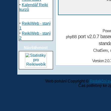
Při
·
Kalendář Reiki
kurzů
·
ReikiWeb - starý
1
Powe
·
ReikiWeb - starý
port v2.0.7 bas
phpBB
2
stand
Návštěvnost
,
ChatServ
Version 2.0.
Web pohání Copyright ©
Redakční 
Čas potřebný ke z