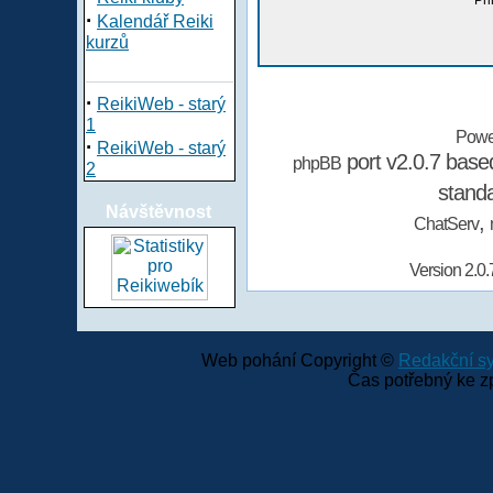
Při
·
Kalendář Reiki
kurzů
·
ReikiWeb - starý
1
Powe
·
ReikiWeb - starý
port v2.0.7 bas
phpBB
2
stand
Návštěvnost
,
ChatServ
Version 2.0.
Web pohání Copyright ©
Redakční 
Čas potřebný ke z