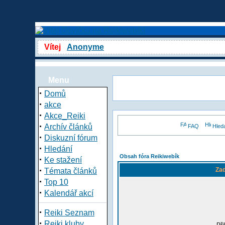
Vítej
Anonyme
Menu
·
Domů
·
akce
·
Akce_Reiki
·
Archív článků
FAQ
Hled
·
Diskuzní fórum
·
Hledání
Obsah fóra Reikiwebík
·
Ke stažení
·
Zad
Témata článků
·
Top 10
·
Kalendář akcí
·
Reiki Seznam
·
Reiki kluby