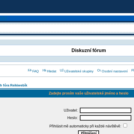
Diskuzní fórum
FAQ
Hledat
Uživatelské skupiny
Osobní nastavení
h fóra Reikiwebík
Zadejte prosím vaše uživatelské jméno a heslo
Uživatel:
Heslo:
Přihlásit mě automaticky při každé návštěvě: