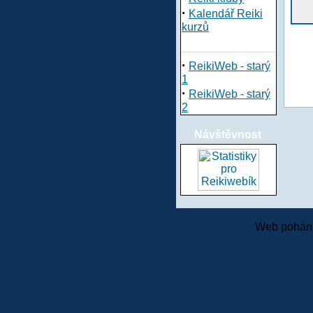
·
Kalendář Reiki
kurzů
·
ReikiWeb - starý
1
·
ReikiWeb - starý
2
Návštěvnost
Web pohání