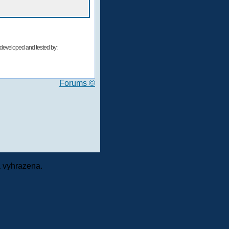
developed and tested by:
Forums ©
 vyhrazena.