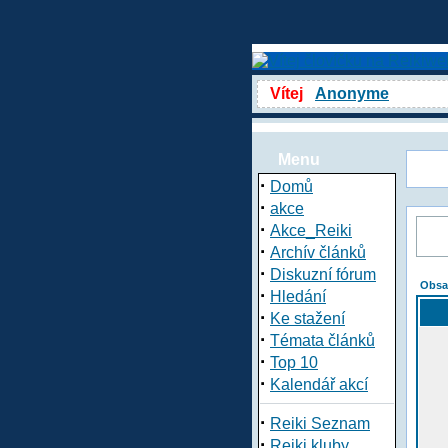
Vítej
Anonyme
Menu
·
Domů
·
akce
·
Akce_Reiki
·
Archív článků
·
Diskuzní fórum
Obsa
·
Hledání
·
Ke stažení
·
Témata článků
·
Top 10
·
Kalendář akcí
·
Reiki Seznam
·
Reiki kluby