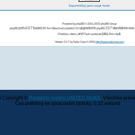
Zapomněl(a) jsem svoje heslo
Powered by
phpBB
© 2001-2003 phpBB Group
port v2.0.7 based on
upgraded to
2.0.7 standalone was 
phpBB
Tom Nitzschner's
phpbb2.0.6
phpBB
,
,
and
(aka
).
ChatServ
mikem
Paul Laudanski
Zhen-Xjell
Version 2.0.7 by
Nuke Cops
© 2004
http://www.nukecops.com
 Copyright ©
Redakční systém UNITED-NUKE
. Všechna práva
Čas potřebný ke zpracování stránky: 0.10 sekund