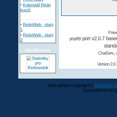
Při
·
Kalendář Reiki
kurzů
·
ReikiWeb - starý
1
Powe
·
ReikiWeb - starý
port v2.0.7 bas
phpBB
2
stand
Návštěvnost
,
ChatServ
Version 2.0.
Web pohání Copyright ©
Redakční 
Čas potřebný ke z