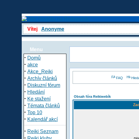
Vítej
Anonyme
Menu
·
Domů
·
akce
·
Akce_Reiki
·
Archív článků
FAQ
Hled
·
Diskuzní fórum
·
Hledání
Obsah fóra Reikiwebík
·
Ke stažení
·
Zad
Témata článků
·
Top 10
·
Kalendář akcí
·
Reiki Seznam
·
Reiki kluby