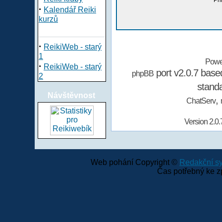
Při
·
Kalendář Reiki
kurzů
·
ReikiWeb - starý
1
Powe
·
ReikiWeb - starý
port v2.0.7 bas
phpBB
2
stand
Návštěvnost
,
ChatServ
Version 2.0.
Web pohání Copyright ©
Redakční 
Čas potřebný ke z