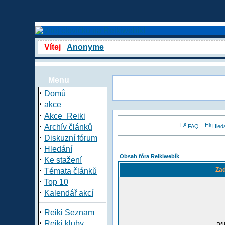
Vítej
Anonyme
Menu
·
Domů
·
akce
·
Akce_Reiki
·
Archív článků
FAQ
Hled
·
Diskuzní fórum
·
Hledání
Obsah fóra Reikiwebík
·
Ke stažení
·
Zad
Témata článků
·
Top 10
·
Kalendář akcí
·
Reiki Seznam
·
Reiki kluby