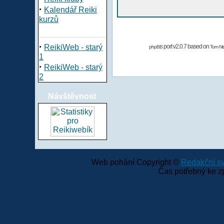
·
Kalendář Reiki
kurzů
·
ReikiWeb - starý
port v2.0.7 based on
phpBB
Tom Nit
1
·
ReikiWeb - starý
2
Návštěvnost
Web pohání Copyright ©
Redakční 
Čas potřebný ke z