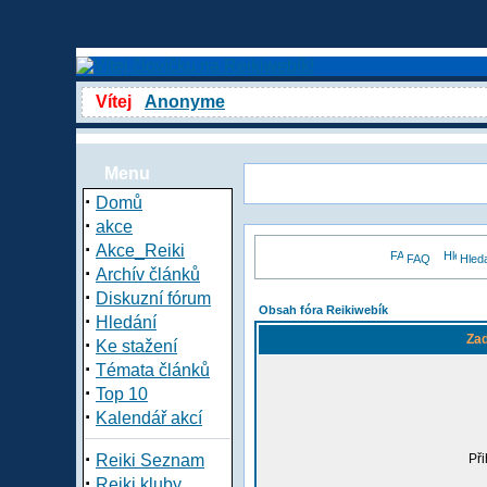
Vítej
Anonyme
Menu
·
Domů
·
akce
·
Akce_Reiki
FAQ
Hled
·
Archív článků
·
Diskuzní fórum
Obsah fóra Reikiwebík
·
Hledání
Zad
·
Ke stažení
·
Témata článků
·
Top 10
·
Kalendář akcí
·
Reiki Seznam
Při
·
Reiki kluby