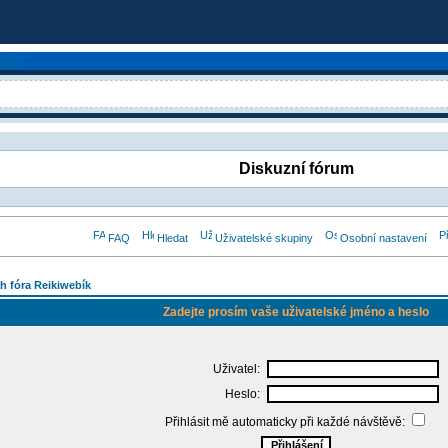
Diskuzní fórum
FAQ
Hledat
Uživatelské skupiny
Osobní nastavení
h fóra Reikiwebík
Zadejte prosím vaše uživatelské jméno a heslo
Uživatel:
Heslo:
Přihlásit mě automaticky při každé návštěvě: