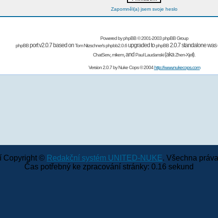
Zapomněl(a) jsem svoje heslo
Powered by
phpBB
© 2001-2003 phpBB Group
port v2.0.7 based on
upgraded to
2.0.7 standalone was 
phpBB
Tom Nitzschner's
phpbb2.0.6
phpBB
,
,
and
(aka
).
ChatServ
mikem
Paul Laudanski
Zhen-Xjell
Version 2.0.7 by
Nuke Cops
© 2004
http://www.nukecops.com
 Copyright ©
Redakční systém UNITED-NUKE
. Všechna práva
Čas potřebný ke zpracování stránky: 0.16 sekund