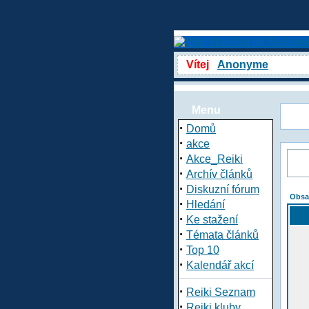
Vítej
Anonyme
Menu
·
Domů
·
akce
·
Akce_Reiki
·
Archív článků
·
Diskuzní fórum
Obsa
·
Hledání
·
Ke stažení
·
Témata článků
·
Top 10
·
Kalendář akcí
·
Reiki Seznam
·
Reiki kluby