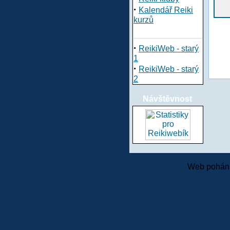
·
Kalendář Reiki
kurzů
·
ReikiWeb - starý
1
·
ReikiWeb - starý
2
Návštěvnost
Web pohání