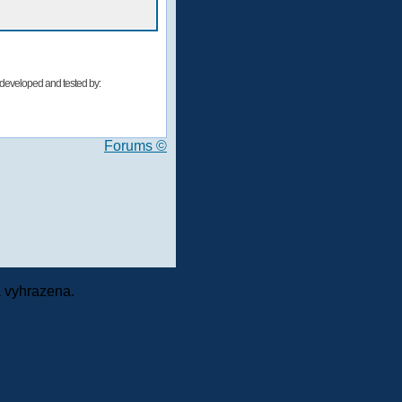
developed and tested by:
Forums ©
 vyhrazena.