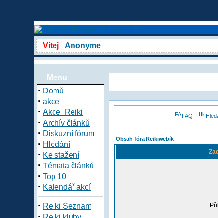
Vítej
Anonyme
Menu
·
Domů
·
akce
·
Akce_Reiki
FAQ
Hled
·
Archív článků
·
Diskuzní fórum
Obsah fóra Reikiwebík
·
Hledání
Zad
·
Ke stažení
·
Témata článků
·
Top 10
·
Kalendář akcí
·
Reiki Seznam
Při
·
Reiki kluby