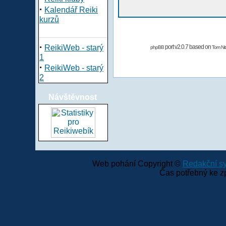
·
Kalendář Reiki
kurzů
·
ReikiWeb - starý
port v2.0.7 based on
phpBB
Tom Nit
1
·
ReikiWeb - starý
2
Návštěvnost
Web pohání Copyright ©
Redakční 
Čas potřebný ke z