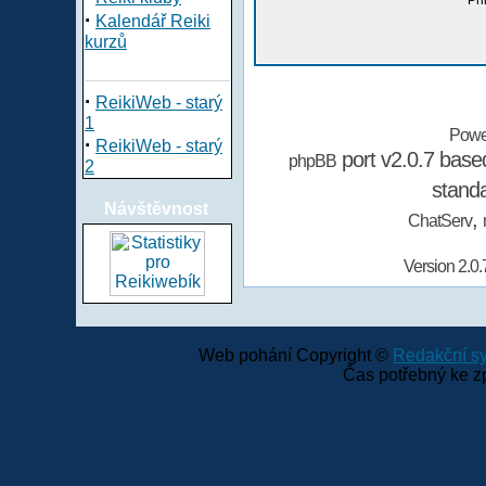
Při
·
Kalendář Reiki
kurzů
·
ReikiWeb - starý
1
Powe
·
ReikiWeb - starý
port v2.0.7 bas
phpBB
2
stand
Návštěvnost
,
ChatServ
Version 2.0.
Web pohání Copyright ©
Redakční 
Čas potřebný ke z