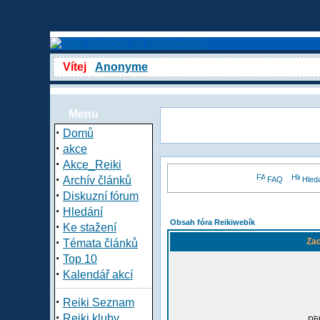
Vítej
Anonyme
Menu
·
Domů
·
akce
·
Akce_Reiki
·
Archív článků
FAQ
Hled
·
Diskuzní fórum
·
Hledání
Obsah fóra Reikiwebík
·
Ke stažení
·
Zad
Témata článků
·
Top 10
·
Kalendář akcí
·
Reiki Seznam
·
Reiki kluby