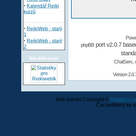
Při
·
Kalendář Reiki
kurzů
·
ReikiWeb - starý
1
Powe
·
ReikiWeb - starý
port v2.0.7 bas
phpBB
2
stand
Návštěvnost
,
ChatServ
Version 2.0.
Web pohání Copyright ©
Redakční 
Čas potřebný ke z