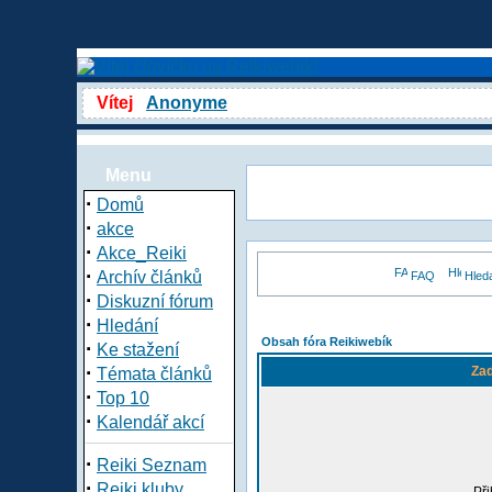
Vítej
Anonyme
Menu
·
Domů
·
akce
·
Akce_Reiki
·
Archív článků
FAQ
Hled
·
Diskuzní fórum
·
Hledání
Obsah fóra Reikiwebík
·
Ke stažení
·
Zad
Témata článků
·
Top 10
·
Kalendář akcí
·
Reiki Seznam
·
Reiki kluby