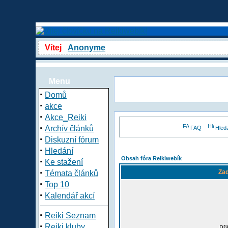
Vítej
Anonyme
Menu
·
Domů
·
akce
·
Akce_Reiki
·
Archív článků
FAQ
Hled
·
Diskuzní fórum
·
Hledání
Obsah fóra Reikiwebík
·
Ke stažení
·
Zad
Témata článků
·
Top 10
·
Kalendář akcí
·
Reiki Seznam
·
Reiki kluby