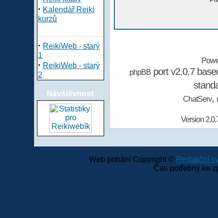
Při
·
Kalendář Reiki
kurzů
·
ReikiWeb - starý
1
Powe
·
ReikiWeb - starý
port v2.0.7 bas
phpBB
2
stand
Návštěvnost
,
ChatServ
Version 2.0.
Web pohání Copyright ©
Redakční 
Čas potřebný ke z