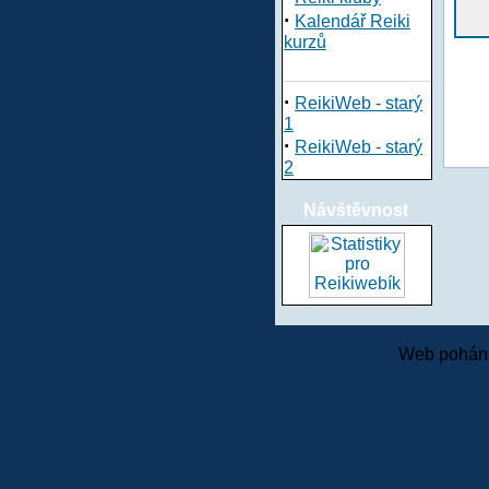
·
Kalendář Reiki
kurzů
·
ReikiWeb - starý
1
·
ReikiWeb - starý
2
Návštěvnost
Web pohání