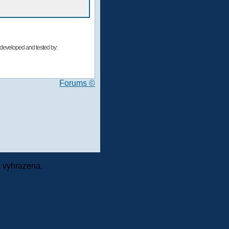
developed and tested by:
Forums ©
 vyhrazena.