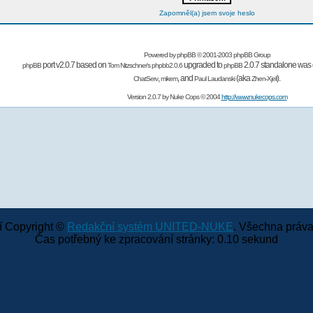
Zapomněl(a) jsem svoje heslo
Powered by
phpBB
© 2001-2003 phpBB Group
port v2.0.7 based on
upgraded to
2.0.7 standalone was 
phpBB
Tom Nitzschner's
phpbb2.0.6
phpBB
,
,
and
(aka
).
ChatServ
mikem
Paul Laudanski
Zhen-Xjell
Version 2.0.7 by
Nuke Cops
© 2004
http://www.nukecops.com
 Copyright ©
Redakční systém UNITED-NUKE
. Všechna práva
Čas potřebný ke zpracování stránky: 0.10 sekund