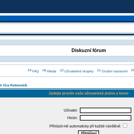
Diskuzní fórum
FAQ
Hledat
Uživatelské skupiny
Osobní nastavení
h fóra Reikiwebík
Zadejte prosím vaše uživatelské jméno a heslo
Uživatel:
Heslo:
Přihlásit mě automaticky při každé návštěvě: