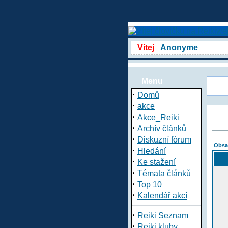
Vítej
Anonyme
Menu
·
Domů
·
akce
·
Akce_Reiki
·
Archív článků
·
Diskuzní fórum
Obsa
·
Hledání
·
Ke stažení
·
Témata článků
·
Top 10
·
Kalendář akcí
·
Reiki Seznam
·
Reiki kluby