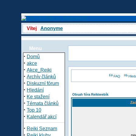
Vítej
Anonyme
Menu
·
Domů
·
akce
·
Akce_Reiki
·
Archív článků
FAQ
Hled
·
Diskuzní fórum
·
Hledání
Obsah fóra Reikiwebík
·
Ke stažení
·
Zad
Témata článků
·
Top 10
·
Kalendář akcí
·
Reiki Seznam
·
Reiki kluby