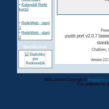
Při
·
Kalendář Reiki
kurzů
·
ReikiWeb - starý
1
Powe
·
ReikiWeb - starý
port v2.0.7 bas
phpBB
2
stand
Návštěvnost
,
ChatServ
Version 2.0.
Web pohání Copyright ©
Redakční 
Čas potřebný ke z