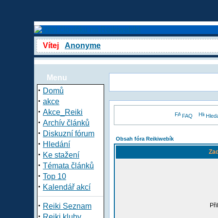
Vítej
Anonyme
Menu
·
Domů
·
akce
·
Akce_Reiki
FAQ
Hled
·
Archív článků
·
Diskuzní fórum
Obsah fóra Reikiwebík
·
Hledání
Zad
·
Ke stažení
·
Témata článků
·
Top 10
·
Kalendář akcí
·
Reiki Seznam
Při
·
Reiki kluby