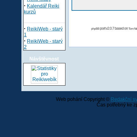
·
Kalendář Reiki
kurzů
·
ReikiWeb - starý
port v2.0.7 based on
phpBB
Tom Nit
1
·
ReikiWeb - starý
2
Návštěvnost
Web pohání Copyright ©
Redakční 
Čas potřebný ke z