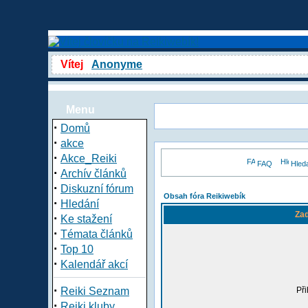
Vítej
Anonyme
Menu
·
Domů
·
akce
·
Akce_Reiki
FAQ
Hled
·
Archív článků
·
Diskuzní fórum
Obsah fóra Reikiwebík
·
Hledání
Zad
·
Ke stažení
·
Témata článků
·
Top 10
·
Kalendář akcí
·
Reiki Seznam
Při
·
Reiki kluby