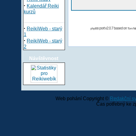
·
Kalendář Reiki
kurzů
·
ReikiWeb - starý
port v2.0.7 based on
phpBB
Tom Nit
1
·
ReikiWeb - starý
2
Návštěvnost
Web pohání Copyright ©
Redakční 
Čas potřebný ke z