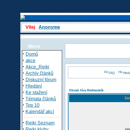
Vítej
Anonyme
Menu
·
Domů
·
akce
·
Akce_Reiki
·
Archív článků
FAQ
Hled
·
Diskuzní fórum
·
Hledání
Obsah fóra Reikiwebík
·
Ke stažení
·
Zad
Témata článků
·
Top 10
·
Kalendář akcí
·
Reiki Seznam
·
Reiki kluby