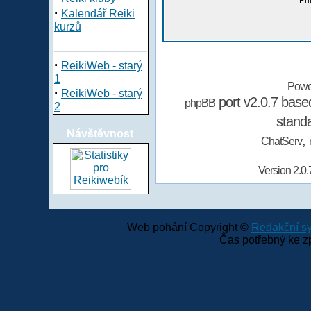
Při
·
Kalendář Reiki
kurzů
·
ReikiWeb - starý
1
Powe
·
ReikiWeb - starý
port v2.0.7 bas
phpBB
2
stand
Návštěvnost
,
ChatServ
Version 2.0.
Web pohání Copyright ©
Redakční 
Čas potřebný ke z