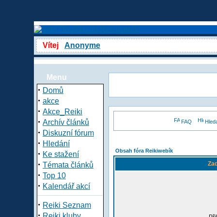
Vítej
Anonyme
Menu
·
Domů
·
akce
·
Akce_Reiki
·
Archív článků
FAQ
Hled
·
Diskuzní fórum
·
Hledání
Obsah fóra Reikiwebík
·
Ke stažení
·
Zad
Témata článků
·
Top 10
·
Kalendář akcí
·
Reiki Seznam
·
Reiki kluby