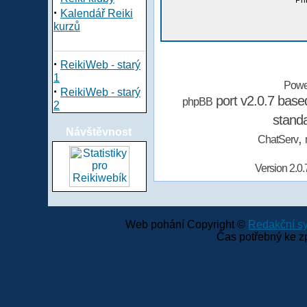
Při
·
Kalendář Reiki
kurzů
·
ReikiWeb - starý
1
Powe
·
ReikiWeb - starý
port v2.0.7 bas
phpBB
2
stand
Návštěvnost
,
ChatServ
Version 2.0.
Web pohání Copyright ©
Redakční 
Čas potřebný ke z