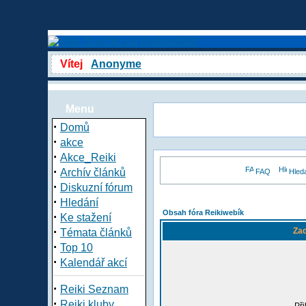
Vítej
Anonyme
Menu
·
Domů
·
akce
·
Akce_Reiki
·
Archív článků
FAQ
Hled
·
Diskuzní fórum
·
Hledání
Obsah fóra Reikiwebík
·
Ke stažení
·
Zad
Témata článků
·
Top 10
·
Kalendář akcí
·
Reiki Seznam
·
Reiki kluby