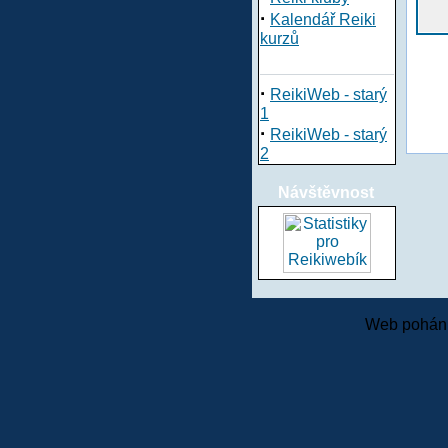
·
Kalendář Reiki
kurzů
·
ReikiWeb - starý
1
·
ReikiWeb - starý
2
Návštěvnost
Web pohání