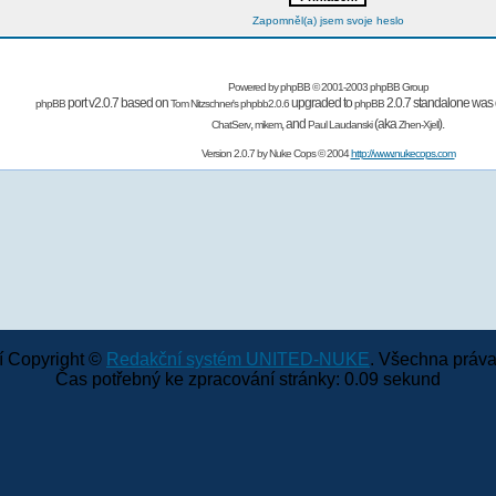
Zapomněl(a) jsem svoje heslo
Powered by
phpBB
© 2001-2003 phpBB Group
port v2.0.7 based on
upgraded to
2.0.7 standalone was 
phpBB
Tom Nitzschner's
phpbb2.0.6
phpBB
,
,
and
(aka
).
ChatServ
mikem
Paul Laudanski
Zhen-Xjell
Version 2.0.7 by
Nuke Cops
© 2004
http://www.nukecops.com
 Copyright ©
Redakční systém UNITED-NUKE
. Všechna práva
Čas potřebný ke zpracování stránky: 0.09 sekund