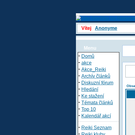
Vítej
Anonyme
Menu
·
Domů
·
akce
·
Akce_Reiki
·
Archív článků
·
Diskuzní fórum
Obsa
·
Hledání
·
Ke stažení
·
Témata článků
·
Top 10
·
Kalendář akcí
·
Reiki Seznam
·
Reiki kluby