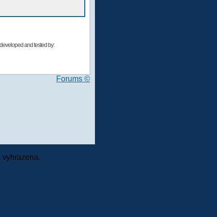
developed and tested by:
Forums ©
 vyhrazena.