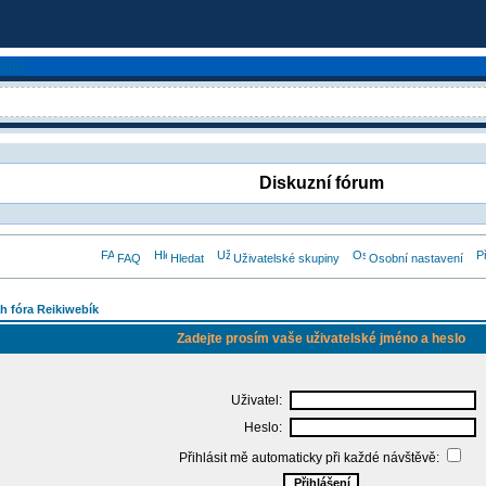
Diskuzní fórum
FAQ
Hledat
Uživatelské skupiny
Osobní nastavení
h fóra Reikiwebík
Zadejte prosím vaše uživatelské jméno a heslo
Uživatel:
Heslo:
Přihlásit mě automaticky při každé návštěvě: