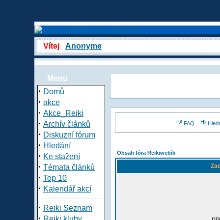
Vítej
Anonyme
Menu
·
Domů
·
akce
·
Akce_Reiki
·
Archív článků
FAQ
Hled
·
Diskuzní fórum
·
Hledání
Obsah fóra Reikiwebík
·
Ke stažení
·
Zad
Témata článků
·
Top 10
·
Kalendář akcí
·
Reiki Seznam
·
Reiki kluby