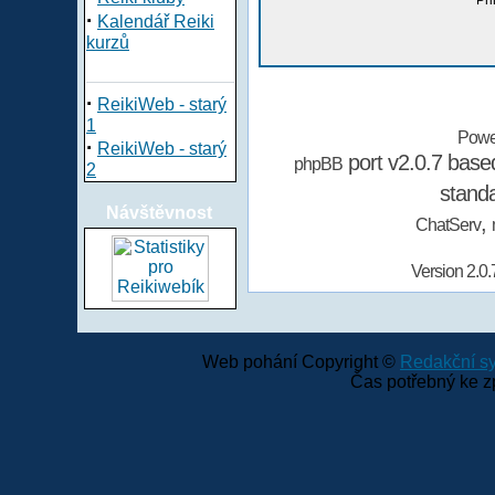
Při
·
Kalendář Reiki
kurzů
·
ReikiWeb - starý
1
Powe
·
ReikiWeb - starý
port v2.0.7 bas
phpBB
2
stand
Návštěvnost
,
ChatServ
Version 2.0.
Web pohání Copyright ©
Redakční 
Čas potřebný ke z