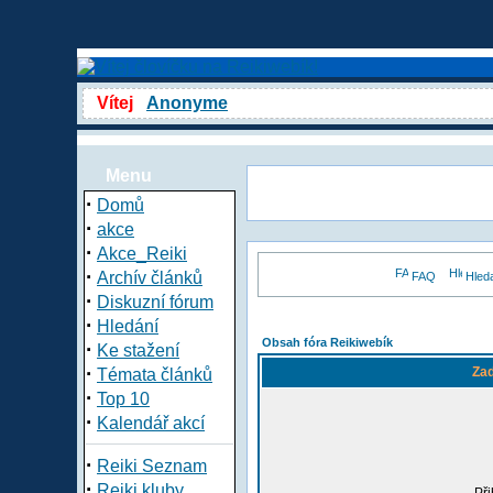
Vítej
Anonyme
Menu
·
Domů
·
akce
·
Akce_Reiki
·
Archív článků
FAQ
Hled
·
Diskuzní fórum
·
Hledání
Obsah fóra Reikiwebík
·
Ke stažení
·
Zad
Témata článků
·
Top 10
·
Kalendář akcí
·
Reiki Seznam
·
Reiki kluby