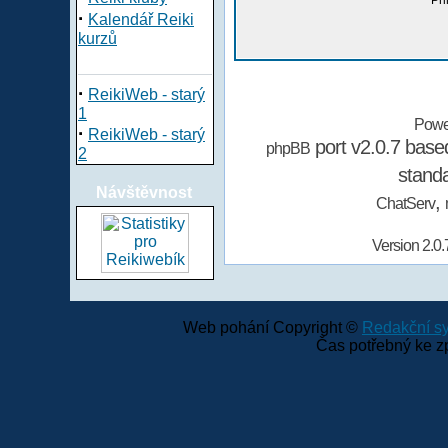
Při
·
Kalendář Reiki
kurzů
·
ReikiWeb - starý
1
Powe
·
ReikiWeb - starý
port v2.0.7 bas
phpBB
2
stand
Návštěvnost
,
ChatServ
Version 2.0.
Web pohání Copyright ©
Redakční 
Čas potřebný ke z