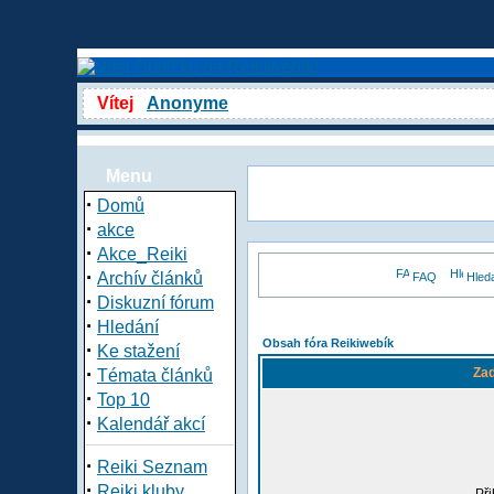
Vítej
Anonyme
Menu
·
Domů
·
akce
·
Akce_Reiki
·
Archív článků
FAQ
Hled
·
Diskuzní fórum
·
Hledání
Obsah fóra Reikiwebík
·
Ke stažení
·
Zad
Témata článků
·
Top 10
·
Kalendář akcí
·
Reiki Seznam
·
Reiki kluby