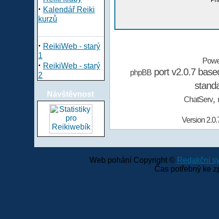
Při
·
Kalendář Reiki
kurzů
·
ReikiWeb - starý
1
Powe
·
ReikiWeb - starý
port v2.0.7 bas
phpBB
2
stand
Návštěvnost
,
ChatServ
Version 2.0.
Web pohání Copyright ©
Redakční 
Čas potřebný ke z