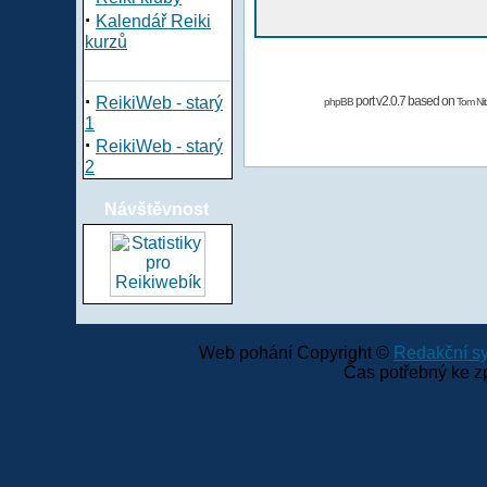
·
Kalendář Reiki
kurzů
·
ReikiWeb - starý
port v2.0.7 based on
phpBB
Tom Nit
1
·
ReikiWeb - starý
2
Návštěvnost
Web pohání Copyright ©
Redakční 
Čas potřebný ke z