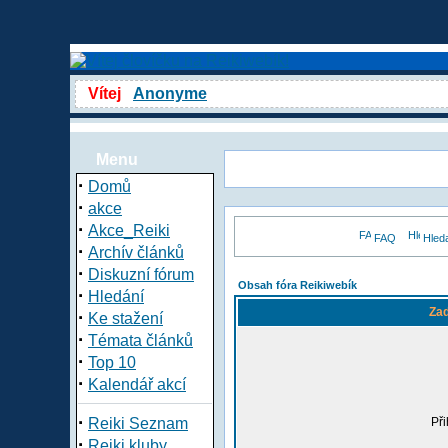
Vítej
Anonyme
Menu
·
Domů
·
akce
·
Akce_Reiki
FAQ
Hled
·
Archív článků
·
Diskuzní fórum
Obsah fóra Reikiwebík
·
Hledání
Zad
·
Ke stažení
·
Témata článků
·
Top 10
·
Kalendář akcí
·
Reiki Seznam
Při
·
Reiki kluby