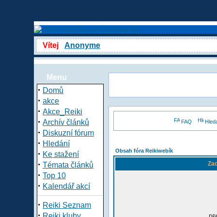
Vítej
Anonyme
Menu
·
Domů
·
akce
·
Akce_Reiki
·
Archív článků
FAQ
Hled
·
Diskuzní fórum
·
Hledání
Obsah fóra Reikiwebík
·
Ke stažení
·
Zad
Témata článků
·
Top 10
·
Kalendář akcí
·
Reiki Seznam
·
Reiki kluby