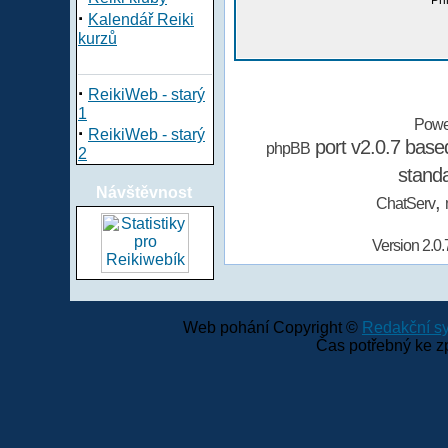
Při
·
Kalendář Reiki
kurzů
·
ReikiWeb - starý
1
Powe
·
ReikiWeb - starý
port v2.0.7 bas
phpBB
2
stand
Návštěvnost
,
ChatServ
Version 2.0.
Web pohání Copyright ©
Redakční 
Čas potřebný ke z