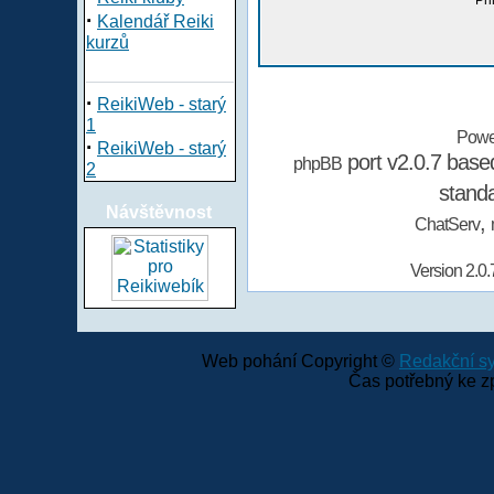
Při
·
Kalendář Reiki
kurzů
·
ReikiWeb - starý
1
Powe
·
ReikiWeb - starý
port v2.0.7 bas
phpBB
2
stand
Návštěvnost
,
ChatServ
Version 2.0.
Web pohání Copyright ©
Redakční 
Čas potřebný ke z