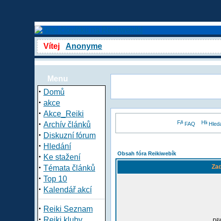
Vítej
Anonyme
Menu
·
Domů
·
akce
·
Akce_Reiki
·
Archív článků
FAQ
Hled
·
Diskuzní fórum
·
Hledání
Obsah fóra Reikiwebík
·
Ke stažení
·
Zad
Témata článků
·
Top 10
·
Kalendář akcí
·
Reiki Seznam
·
Reiki kluby