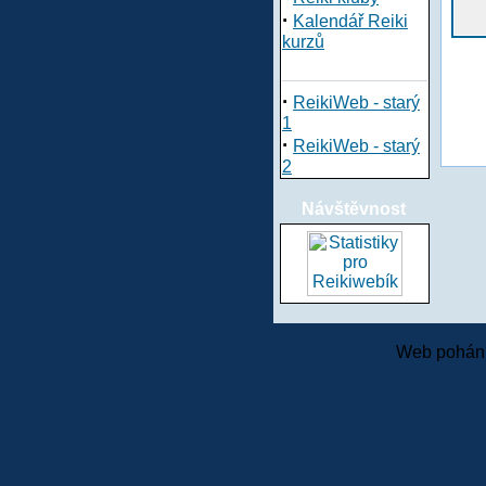
·
Kalendář Reiki
kurzů
·
ReikiWeb - starý
1
·
ReikiWeb - starý
2
Návštěvnost
Web pohání