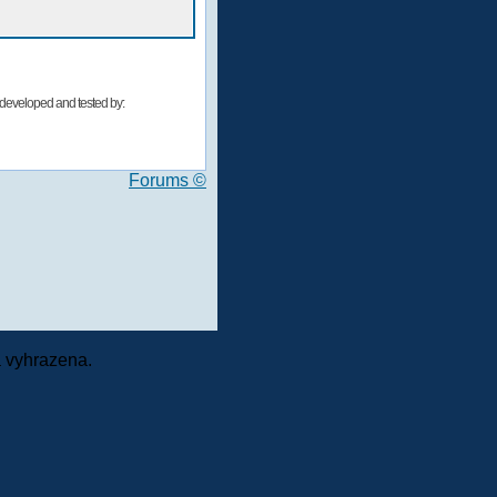
developed and tested by:
Forums ©
 vyhrazena.