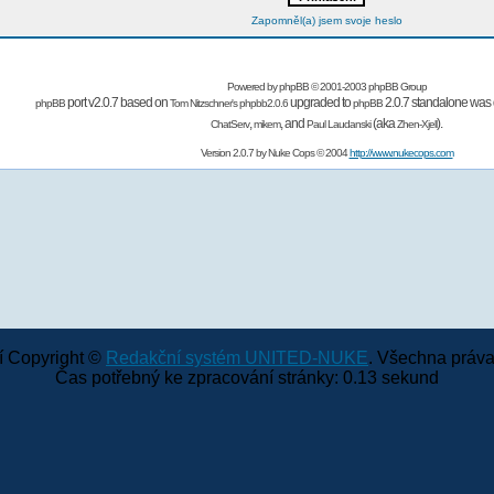
Zapomněl(a) jsem svoje heslo
Powered by
phpBB
© 2001-2003 phpBB Group
port v2.0.7 based on
upgraded to
2.0.7 standalone was 
phpBB
Tom Nitzschner's
phpbb2.0.6
phpBB
,
,
and
(aka
).
ChatServ
mikem
Paul Laudanski
Zhen-Xjell
Version 2.0.7 by
Nuke Cops
© 2004
http://www.nukecops.com
 Copyright ©
Redakční systém UNITED-NUKE
. Všechna práva
Čas potřebný ke zpracování stránky: 0.13 sekund