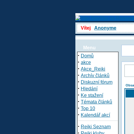
Vítej
Anonyme
Menu
·
Domů
·
akce
·
Akce_Reiki
·
Archív článků
·
Diskuzní fórum
Obsa
·
Hledání
·
Ke stažení
·
Témata článků
·
Top 10
·
Kalendář akcí
·
Reiki Seznam
·
Reiki kluby