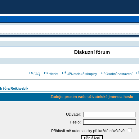
Diskuzní fórum
FAQ
Hledat
Uživatelské skupiny
Osobní nastavení
h fóra Reikiwebík
Zadejte prosím vaše uživatelské jméno a heslo
Uživatel:
Heslo:
Přihlásit mě automaticky při každé návštěvě: