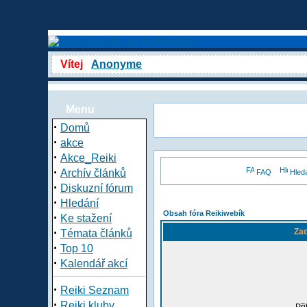
Vítej
Anonyme
Menu
·
Domů
·
akce
·
Akce_Reiki
·
Archív článků
FAQ
Hled
·
Diskuzní fórum
·
Hledání
Obsah fóra Reikiwebík
·
Ke stažení
·
Zad
Témata článků
·
Top 10
·
Kalendář akcí
·
Reiki Seznam
·
Reiki kluby