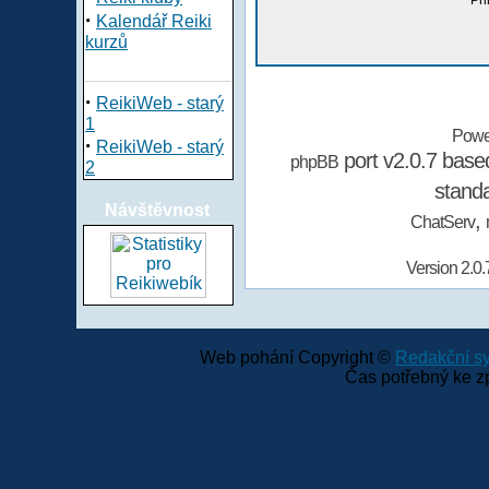
Při
·
Kalendář Reiki
kurzů
·
ReikiWeb - starý
1
Powe
·
ReikiWeb - starý
port v2.0.7 bas
phpBB
2
stand
Návštěvnost
,
ChatServ
Version 2.0.
Web pohání Copyright ©
Redakční 
Čas potřebný ke z