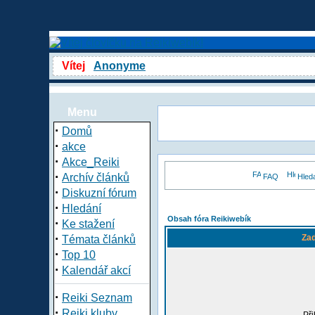
Vítej
Anonyme
Menu
·
Domů
·
akce
·
Akce_Reiki
·
Archív článků
FAQ
Hled
·
Diskuzní fórum
·
Hledání
Obsah fóra Reikiwebík
·
Ke stažení
·
Zad
Témata článků
·
Top 10
·
Kalendář akcí
·
Reiki Seznam
·
Reiki kluby