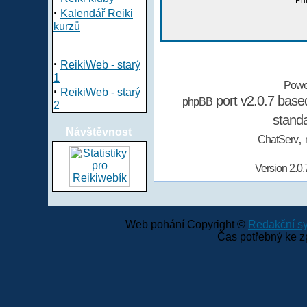
Při
·
Kalendář Reiki
kurzů
·
ReikiWeb - starý
1
Powe
·
ReikiWeb - starý
port v2.0.7 bas
phpBB
2
stand
Návštěvnost
,
ChatServ
Version 2.0.
Web pohání Copyright ©
Redakční 
Čas potřebný ke z