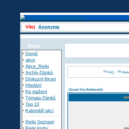
Vítej
Anonyme
Menu
·
Domů
·
akce
·
Akce_Reiki
·
Archív článků
FAQ
Hled
·
Diskuzní fórum
·
Hledání
Obsah fóra Reikiwebík
·
Ke stažení
·
Zad
Témata článků
·
Top 10
·
Kalendář akcí
·
Reiki Seznam
·
Reiki kluby