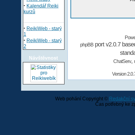
Při
·
Kalendář Reiki
kurzů
·
ReikiWeb - starý
1
Powe
·
ReikiWeb - starý
port v2.0.7 bas
phpBB
2
stand
Návštěvnost
,
ChatServ
Version 2.0.
Web pohání Copyright ©
Redakční 
Čas potřebný ke z