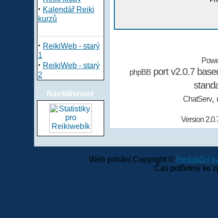
Při
·
Kalendář Reiki
kurzů
·
ReikiWeb - starý
1
Powe
·
ReikiWeb - starý
port v2.0.7 bas
phpBB
2
stand
Návštěvnost
,
ChatServ
Version 2.0.
Web pohání Copyright ©
Redakční 
Čas potřebný ke z