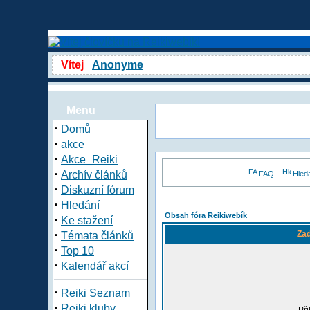
Vítej
Anonyme
Menu
·
Domů
·
akce
·
Akce_Reiki
·
Archív článků
FAQ
Hled
·
Diskuzní fórum
·
Hledání
Obsah fóra Reikiwebík
·
Ke stažení
·
Zad
Témata článků
·
Top 10
·
Kalendář akcí
·
Reiki Seznam
·
Reiki kluby