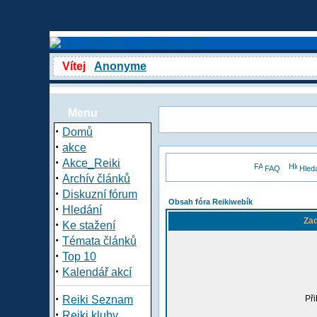
Vítej
Anonyme
Menu
·
Domů
·
akce
·
Akce_Reiki
FAQ
Hled
·
Archív článků
·
Diskuzní fórum
Obsah fóra Reikiwebík
·
Hledání
Zad
·
Ke stažení
·
Témata článků
·
Top 10
·
Kalendář akcí
·
Reiki Seznam
Při
·
Reiki kluby