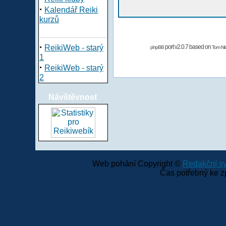
·
Kalendář Reiki
kurzů
·
ReikiWeb - starý
port v2.0.7 based on
phpBB
Tom Nit
1
·
ReikiWeb - starý
2
Návštěvnost
Web pohání Copyright ©
Redakční 
Čas potřebný ke z