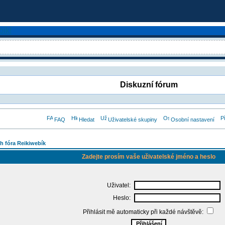
Diskuzní fórum
FAQ
Hledat
Uživatelské skupiny
Osobní nastavení
h fóra Reikiwebík
Zadejte prosím vaše uživatelské jméno a heslo
Uživatel:
Heslo:
Přihlásit mě automaticky při každé návštěvě: