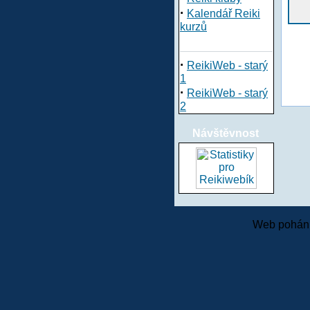
·
Kalendář Reiki
kurzů
·
ReikiWeb - starý
1
·
ReikiWeb - starý
2
Návštěvnost
Web pohání