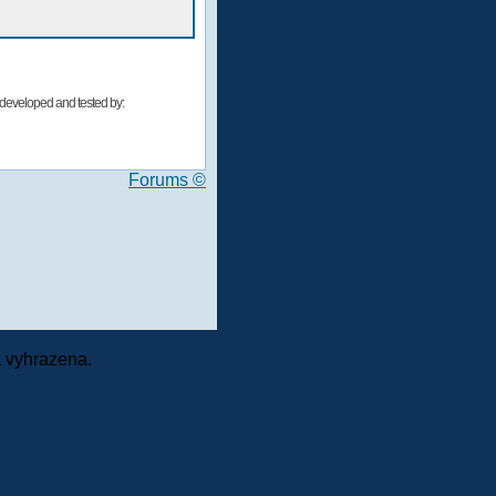
developed and tested by:
Forums ©
 vyhrazena.