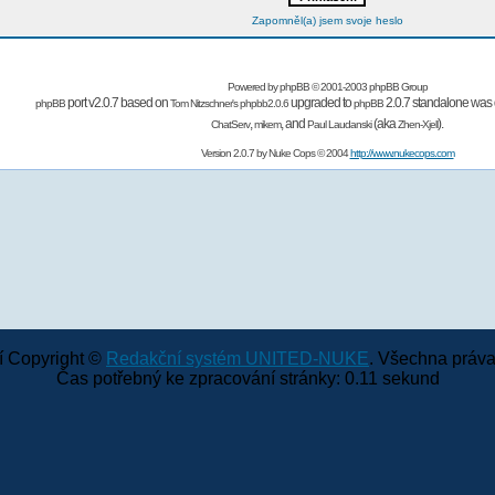
Zapomněl(a) jsem svoje heslo
Powered by
phpBB
© 2001-2003 phpBB Group
port v2.0.7 based on
upgraded to
2.0.7 standalone was 
phpBB
Tom Nitzschner's
phpbb2.0.6
phpBB
,
,
and
(aka
).
ChatServ
mikem
Paul Laudanski
Zhen-Xjell
Version 2.0.7 by
Nuke Cops
© 2004
http://www.nukecops.com
 Copyright ©
Redakční systém UNITED-NUKE
. Všechna práva
Čas potřebný ke zpracování stránky: 0.11 sekund