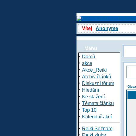
Vítej
Anonyme
Menu
·
Domů
·
akce
·
Akce_Reiki
·
Archív článků
·
Diskuzní fórum
Obsa
·
Hledání
·
Ke stažení
·
Témata článků
·
Top 10
·
Kalendář akcí
·
Reiki Seznam
·
Reiki kluby