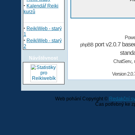
Při
·
Kalendář Reiki
kurzů
·
ReikiWeb - starý
1
Powe
·
ReikiWeb - starý
port v2.0.7 bas
phpBB
2
stand
Návštěvnost
,
ChatServ
Version 2.0.
Web pohání Copyright ©
Redakční 
Čas potřebný ke z