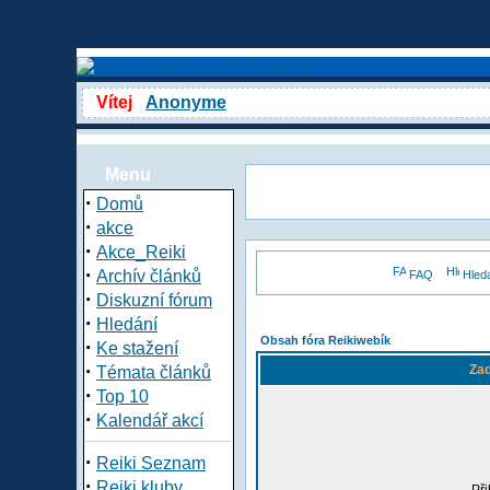
Vítej
Anonyme
Menu
·
Domů
·
akce
·
Akce_Reiki
·
Archív článků
FAQ
Hled
·
Diskuzní fórum
·
Hledání
Obsah fóra Reikiwebík
·
Ke stažení
·
Zad
Témata článků
·
Top 10
·
Kalendář akcí
·
Reiki Seznam
·
Reiki kluby