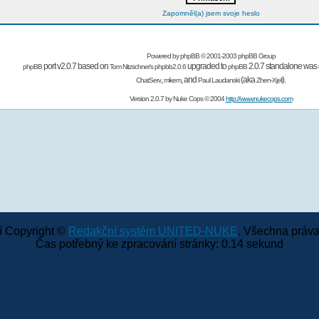
Zapomněl(a) jsem svoje heslo
Powered by
phpBB
© 2001-2003 phpBB Group
port v2.0.7 based on
upgraded to
2.0.7 standalone was 
phpBB
Tom Nitzschner's
phpbb2.0.6
phpBB
,
,
and
(aka
).
ChatServ
mikem
Paul Laudanski
Zhen-Xjell
Version 2.0.7 by
Nuke Cops
© 2004
http://www.nukecops.com
 Copyright ©
Redakční systém UNITED-NUKE
. Všechna práva
Čas potřebný ke zpracování stránky: 0.14 sekund