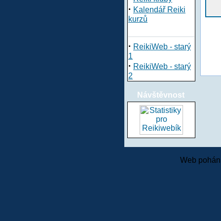
·
Kalendář Reiki
kurzů
·
ReikiWeb - starý
1
·
ReikiWeb - starý
2
Návštěvnost
Web pohání