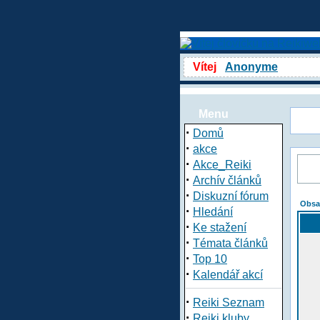
Vítej
Anonyme
Menu
·
Domů
·
akce
·
Akce_Reiki
·
Archív článků
·
Diskuzní fórum
Obsa
·
Hledání
·
Ke stažení
·
Témata článků
·
Top 10
·
Kalendář akcí
·
Reiki Seznam
·
Reiki kluby