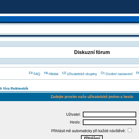
Diskuzní fórum
FAQ
Hledat
Uživatelské skupiny
Osobní nastavení
h fóra Reikiwebík
Zadejte prosím vaše uživatelské jméno a heslo
Uživatel:
Heslo:
Přihlásit mě automaticky při každé návštěvě: