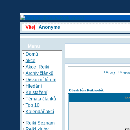
Vítej
Anonyme
Menu
·
Domů
·
akce
·
Akce_Reiki
·
Archív článků
FAQ
Hled
·
Diskuzní fórum
·
Hledání
Obsah fóra Reikiwebík
·
Ke stažení
·
Zad
Témata článků
·
Top 10
·
Kalendář akcí
·
Reiki Seznam
·
Reiki kluby