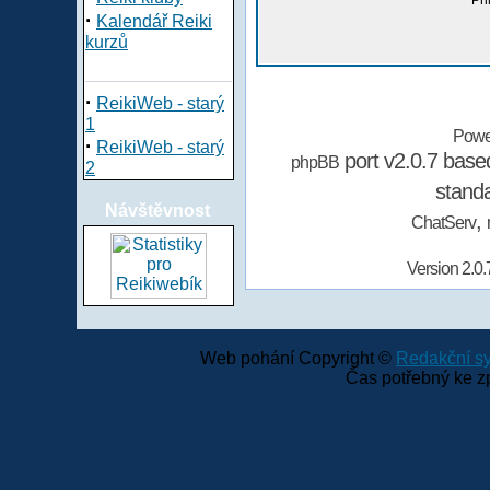
Při
·
Kalendář Reiki
kurzů
·
ReikiWeb - starý
1
Powe
·
ReikiWeb - starý
port v2.0.7 bas
phpBB
2
stand
Návštěvnost
,
ChatServ
Version 2.0.
Web pohání Copyright ©
Redakční 
Čas potřebný ke z