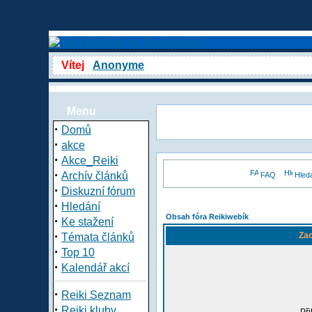
Vítej
Anonyme
Menu
·
Domů
·
akce
·
Akce_Reiki
·
Archív článků
FAQ
Hled
·
Diskuzní fórum
·
Hledání
Obsah fóra Reikiwebík
·
Ke stažení
·
Zad
Témata článků
·
Top 10
·
Kalendář akcí
·
Reiki Seznam
·
Reiki kluby