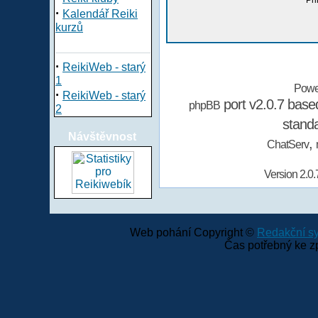
Při
·
Kalendář Reiki
kurzů
·
ReikiWeb - starý
1
Powe
·
ReikiWeb - starý
port v2.0.7 bas
phpBB
2
stand
Návštěvnost
,
ChatServ
Version 2.0.
Web pohání Copyright ©
Redakční 
Čas potřebný ke z