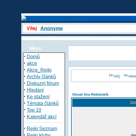
Vítej
Anonyme
Menu
·
Domů
·
akce
·
Akce_Reiki
·
Archív článků
FAQ
Hled
·
Diskuzní fórum
·
Hledání
Obsah fóra Reikiwebík
·
Ke stažení
·
Zad
Témata článků
·
Top 10
·
Kalendář akcí
·
Reiki Seznam
·
Reiki kluby