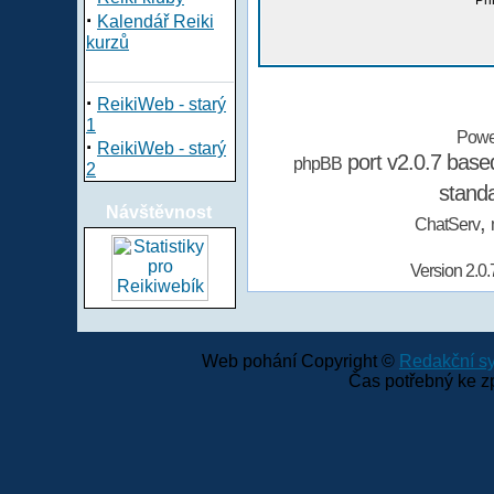
Při
·
Kalendář Reiki
kurzů
·
ReikiWeb - starý
1
Powe
·
ReikiWeb - starý
port v2.0.7 bas
phpBB
2
stand
Návštěvnost
,
ChatServ
Version 2.0.
Web pohání Copyright ©
Redakční 
Čas potřebný ke z