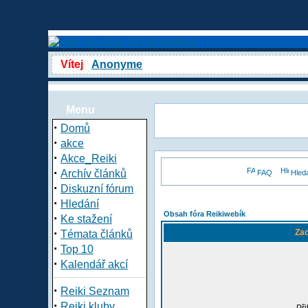
Vítej
Anonyme
Menu
·
Domů
·
akce
·
Akce_Reiki
·
Archív článků
FAQ
Hled
·
Diskuzní fórum
·
Hledání
Obsah fóra Reikiwebík
·
Ke stažení
·
Zad
Témata článků
·
Top 10
·
Kalendář akcí
·
Reiki Seznam
·
Reiki kluby