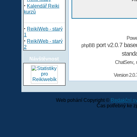
Při
·
Kalendář Reiki
kurzů
·
ReikiWeb - starý
1
Powe
·
ReikiWeb - starý
port v2.0.7 bas
phpBB
2
stand
Návštěvnost
,
ChatServ
Version 2.0.
Web pohání Copyright ©
Redakční 
Čas potřebný ke z