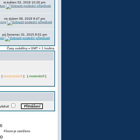
st květen 02, 2018 10:26 pm
itkaz
ne duben 08, 2018 9:47 pm
nnyi
pá červenec 31, 2015 8:01 pm
moi
Časy uváděny v GMT + 1 hodina
. [
administrátoři
] [
moderátoři
]
ávštěvě
Fórum je zamčeno