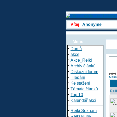
Vítej
Anonyme
Menu
·
Domů
·
akce
·
Akce_Reiki
·
Archív článků
·
Diskuzní fórum
Právě 
·
Hledání
Obsah
·
Ke stažení
·
Témata článků
Rei
·
Top 10
·
Kalendář akcí
·
Reiki Seznam
·
Reiki kluby