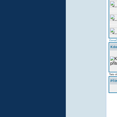
Označi
Kdo
Tato d
Při