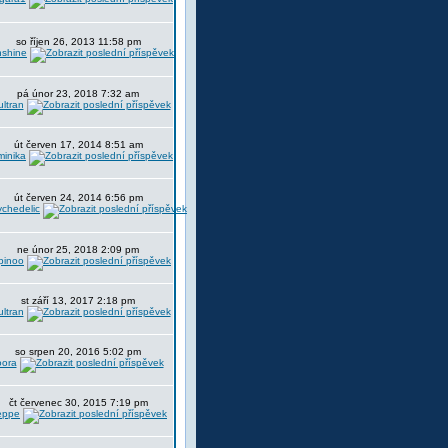
so říjen 26, 2013 11:58 pm
nshine
pá únor 23, 2018 7:32 am
ltran
út červen 17, 2014 8:51 am
minika
út červen 24, 2014 6:56 pm
chedelic
ne únor 25, 2018 2:09 pm
pinoo
st září 13, 2017 2:18 pm
ltran
so srpen 20, 2016 5:02 pm
oora
čt červenec 30, 2015 7:19 pm
eppe