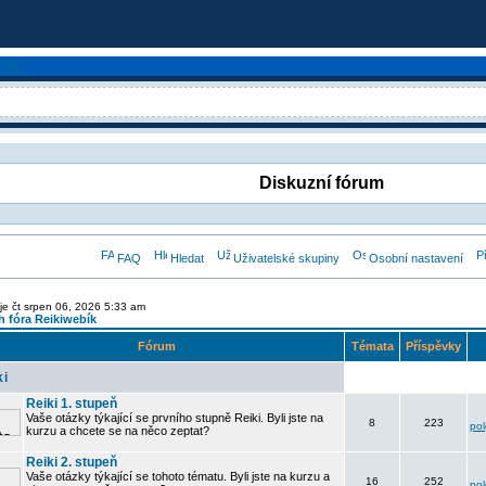
Diskuzní fórum
FAQ
Hledat
Uživatelské skupiny
Osobní nastavení
je čt srpen 06, 2026 5:33 am
 fóra Reikiwebík
Fórum
Témata
Příspěvky
ki
Reiki 1. stupeň
Vaše otázky týkající se prvního stupně Reiki. Byli jste na
8
223
po
kurzu a chcete se na něco zeptat?
Reiki 2. stupeň
Vaše otázky týkající se tohoto tématu. Byli jste na kurzu a
16
252
po