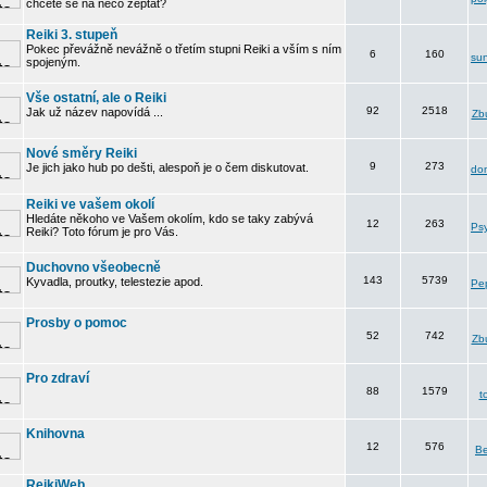
chcete se na něco zeptat?
Reiki 3. stupeň
Pokec převážně nevážně o třetím stupni Reiki a vším s ním
6
160
su
spojeným.
Vše ostatní, ale o Reiki
92
2518
Jak už název napovídá ...
Zbu
Nové směry Reiki
9
273
Je jich jako hub po dešti, alespoň je o čem diskutovat.
do
Reiki ve vašem okolí
Hledáte někoho ve Vašem okolím, kdo se taky zabývá
12
263
Psy
Reiki? Toto fórum je pro Vás.
Duchovno všeobecně
143
5739
Kyvadla, proutky, telestezie apod.
Pe
Prosby o pomoc
52
742
Zbu
Pro zdraví
88
1579
t
Knihovna
12
576
B
ReikiWeb