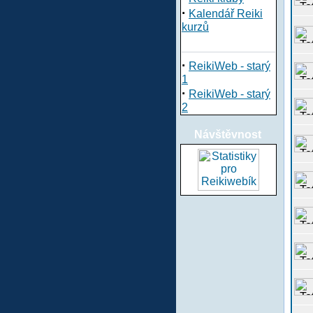
·
Kalendář Reiki
kurzů
·
ReikiWeb - starý
1
·
ReikiWeb - starý
2
Návštěvnost