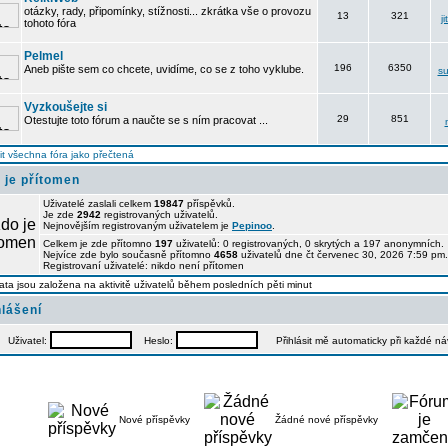
otázky, rady, připomínky, stížnosti... zkrátka vše o provozu
13
321
j
tohoto fóra
Pelmel
196
6350
Aneb pište sem co chcete, uvidíme, co se z toho vyklube.
su
Vyzkoušejte si
29
851
Otestujte toto fórum a naučte se s ním pracovat ...
t všechna fóra jako přečtená
 je přítomen
Uživatelé zaslali celkem
19847
příspěvků.
Je zde
2942
registrovaných uživatelů.
Nejnovějším registrovaným uživatelem je
Pepinoo
.
Celkem je zde přítomno
197
uživatelů: 0 registrovaných, 0 skrytých a 197 anonymních
Nejvíce zde bylo současně přítomno
4658
uživatelů dne čt červenec 30, 2026 7:59 pm.
Registrovaní uživatelé: nikdo není přítomen
ata jsou založena na aktivitě uživatelů během posledních pěti minut
hlášení
Uživatel:
Heslo:
Přihlásit mě automaticky při každé n
Nové příspěvky
Žádné nové příspěvky