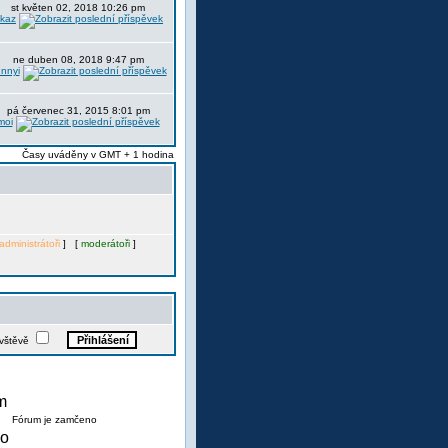
st květen 02, 2018 10:26 pm
itkaz
ne duben 08, 2018 9:47 pm
nnyi
pá červenec 31, 2015 8:01 pm
moi
Časy uváděny v GMT + 1 hodina
administrátoři
] [
moderátoři
]
ávštěvě
Fórum je zamčeno