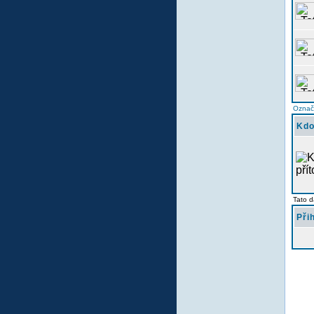
Označi
Kdo
Tato d
Při