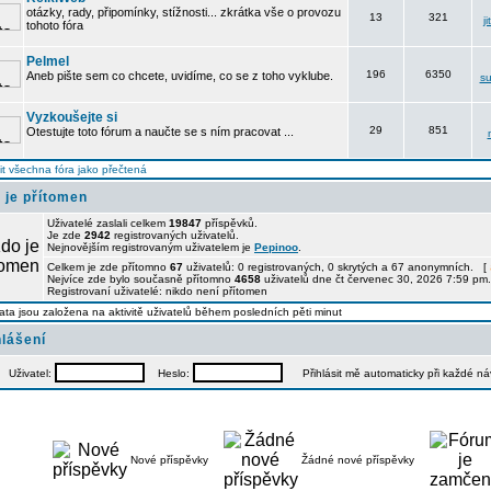
otázky, rady, připomínky, stížnosti... zkrátka vše o provozu
13
321
j
tohoto fóra
Pelmel
196
6350
Aneb pište sem co chcete, uvidíme, co se z toho vyklube.
su
Vyzkoušejte si
29
851
Otestujte toto fórum a naučte se s ním pracovat ...
t všechna fóra jako přečtená
 je přítomen
Uživatelé zaslali celkem
19847
příspěvků.
Je zde
2942
registrovaných uživatelů.
Nejnovějším registrovaným uživatelem je
Pepinoo
.
Celkem je zde přítomno
67
uživatelů: 0 registrovaných, 0 skrytých a 67 anonymních. [
Nejvíce zde bylo současně přítomno
4658
uživatelů dne čt červenec 30, 2026 7:59 pm.
Registrovaní uživatelé: nikdo není přítomen
ata jsou založena na aktivitě uživatelů během posledních pěti minut
hlášení
Uživatel:
Heslo:
Přihlásit mě automaticky při každé n
Nové příspěvky
Žádné nové příspěvky