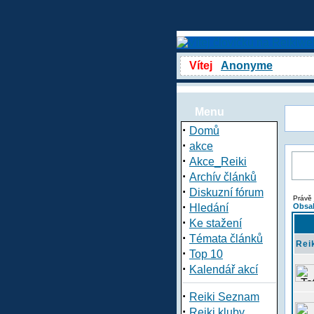
Vítej
Anonyme
Menu
·
Domů
·
akce
·
Akce_Reiki
·
Archív článků
·
Diskuzní fórum
Právě 
·
Hledání
Obsah
·
Ke stažení
·
Témata článků
Rei
·
Top 10
·
Kalendář akcí
·
Reiki Seznam
·
Reiki kluby