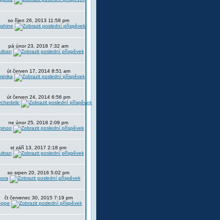
so říjen 26, 2013 11:58 pm
nshine
pá únor 23, 2018 7:32 am
ltran
út červen 17, 2014 8:51 am
minika
út červen 24, 2014 6:56 pm
chedelic
ne únor 25, 2018 2:09 pm
pinoo
st září 13, 2017 2:18 pm
ltran
so srpen 20, 2016 5:02 pm
oora
čt červenec 30, 2015 7:19 pm
eppe