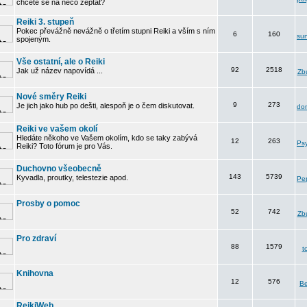
chcete se na něco zeptat?
Reiki 3. stupeň
Pokec převážně nevážně o třetím stupni Reiki a vším s ním
6
160
su
spojeným.
Vše ostatní, ale o Reiki
92
2518
Jak už název napovídá ...
Zbu
Nové směry Reiki
9
273
Je jich jako hub po dešti, alespoň je o čem diskutovat.
do
Reiki ve vašem okolí
Hledáte někoho ve Vašem okolím, kdo se taky zabývá
12
263
Psy
Reiki? Toto fórum je pro Vás.
Duchovno všeobecně
143
5739
Kyvadla, proutky, telestezie apod.
Pe
Prosby o pomoc
52
742
Zbu
Pro zdraví
88
1579
t
Knihovna
12
576
B
ReikiWeb