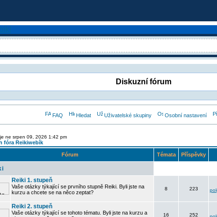
Diskuzní fórum
FAQ
Hledat
Uživatelské skupiny
Osobní nastavení
je ne srpen 09, 2026 1:42 pm
 fóra Reikiwebík
Fórum
Témata
Příspěvky
ki
Reiki 1. stupeň
Vaše otázky týkající se prvního stupně Reiki. Byli jste na
8
223
po
kurzu a chcete se na něco zeptat?
Reiki 2. stupeň
Vaše otázky týkající se tohoto tématu. Byli jste na kurzu a
16
252
po