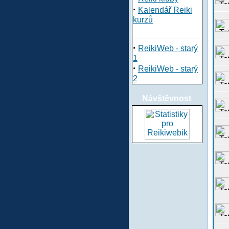
·
Kalendář Reiki
kurzů
·
ReikiWeb - starý
1
·
ReikiWeb - starý
2
Návštěvnost