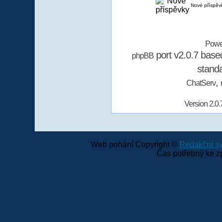
Nové příspěv
Powe
port v2.0.7 bas
phpBB
stand
,
ChatServ
Version 2.0.
Web pohání Copyright ©
Redakční 
Čas potřebný ke z