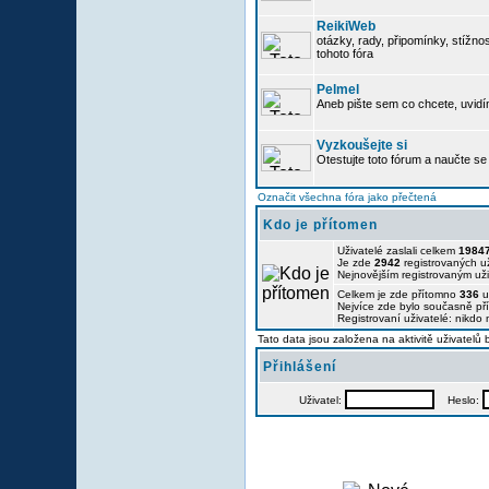
ReikiWeb
otázky, rady, připomínky, stížnos
tohoto fóra
Pelmel
Aneb pište sem co chcete, uvidí
Vyzkoušejte si
Otestujte toto fórum a naučte se 
Označit všechna fóra jako přečtená
Kdo je přítomen
Uživatelé zaslali celkem
1984
Je zde
2942
registrovaných už
Nejnovějším registrovaným už
Celkem je zde přítomno
336
u
Nejvíce zde bylo současně p
Registrovaní uživatelé: nikdo
Tato data jsou založena na aktivitě uživatelů
Přihlášení
Uživatel:
Heslo: