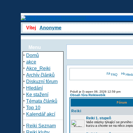
Vítej
Anonyme
Menu
·
Domů
·
akce
·
Akce_Reiki
·
Archív článků
FAQ
Hled
·
Diskuzní fórum
·
Hledání
Právě je čt srpen 06, 2026 12:59 pm
·
Ke stažení
Obsah fóra Reikiwebík
·
Témata článků
Fórum
·
Top 10
Reiki
·
Kalendář akcí
Reiki 1. stupeň
Vaše otázky týkající se prvního s
·
Reiki Seznam
kurzu a chcete se na něco zept
·
Reiki kluby