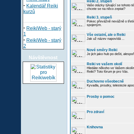
Reiki 2. stupeň
·
Kalendář Reiki
Vaše otázky týkající se tohoto té
chcete se na něco zeptat?
kurzů
Reiki 3. stupeň
Pokec převážně nevážně o třetím
spojeným.
·
ReikiWeb - starý
1
Vše ostatní, ale o Reiki
·
Jak už název napovídá ...
ReikiWeb - starý
2
Nové směry Reiki
Je jich jako hub po dešti, alespo
Návštěvnost
Reiki ve vašem okolí
Hledáte někoho ve Vašem okolí
Reiki? Toto fórum je pro Vás.
Duchovno všeobecně
Kyvadla, proutky, telestezie apo
Prosby o pomoc
Pro zdraví
Knihovna