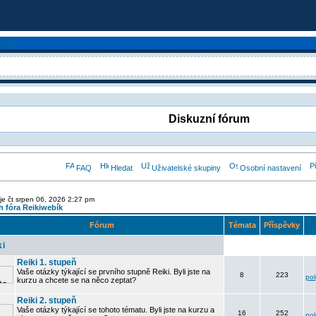
Diskuzní fórum
FAQ
Hledat
Uživatelské skupiny
Osobní nastavení
je čt srpen 06, 2026 2:27 pm
 fóra Reikiwebík
Fórum
Témata
Příspěvky
ki
Reiki 1. stupeň
Vaše otázky týkající se prvního stupně Reiki. Byli jste na
8
223
po
kurzu a chcete se na něco zeptat?
Reiki 2. stupeň
Vaše otázky týkající se tohoto tématu. Byli jste na kurzu a
16
252
po