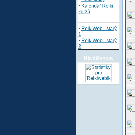
·
Kalendář Reiki
kurzů
·
ReikiWeb - starý
1
·
ReikiWeb - starý
2
Návštěvnost