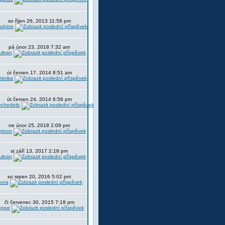
so říjen 26, 2013 11:58 pm
nshine
pá únor 23, 2018 7:32 am
ltran
út červen 17, 2014 8:51 am
minika
út červen 24, 2014 6:56 pm
chedelic
ne únor 25, 2018 2:09 pm
pinoo
st září 13, 2017 2:18 pm
ltran
so srpen 20, 2016 5:02 pm
oora
čt červenec 30, 2015 7:19 pm
eppe