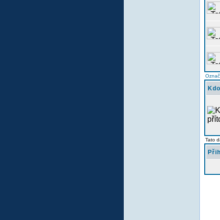
Označi
Kdo
Tato d
Při