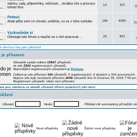
otázky, rady, připomínky, stížnosti... zkrátka vše o provozu
13
321
j
tohoto fóra
Pelmel
196
6350
Aneb pište sem co chcete, uvidíme, co se z toho vyklube.
su
Vyzkoušejte si
29
851
Otestujte toto fórum a naučte se s ním pracovat ...
t všechna fóra jako přečtená
 je přítomen
Uživatelé zaslali celkem
19847
příspěvků.
Je zde
2942
registrovaných uživatelů.
Nejnovějším registrovaným uživatelem je
Pepinoo
.
Celkem je zde přítomno
344
uživatelů: 0 registrovaných, 0 skrytých a 344 anonymních
Nejvíce zde bylo současně přítomno
4658
uživatelů dne čt červenec 30, 2026 7:59 pm.
Registrovaní uživatelé: nikdo není přítomen
ata jsou založena na aktivitě uživatelů během posledních pěti minut
hlášení
Uživatel:
Heslo:
Přihlásit mě automaticky při každé n
Nové příspěvky
Žádné nové příspěvky