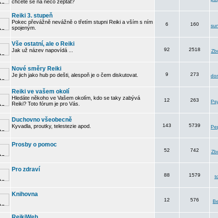
chcete se na něco zeptat?
Reiki 3. stupeň
Pokec převážně nevážně o třetím stupni Reiki a vším s ním
6
160
su
spojeným.
Vše ostatní, ale o Reiki
92
2518
Jak už název napovídá ...
Zbu
Nové směry Reiki
9
273
Je jich jako hub po dešti, alespoň je o čem diskutovat.
do
Reiki ve vašem okolí
Hledáte někoho ve Vašem okolím, kdo se taky zabývá
12
263
Psy
Reiki? Toto fórum je pro Vás.
Duchovno všeobecně
143
5739
Kyvadla, proutky, telestezie apod.
Pe
Prosby o pomoc
52
742
Zbu
Pro zdraví
88
1579
t
Knihovna
12
576
B
ReikiWeb