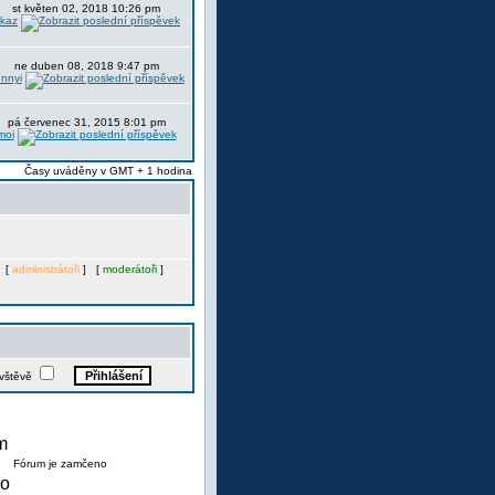
st květen 02, 2018 10:26 pm
itkaz
ne duben 08, 2018 9:47 pm
nnyi
pá červenec 31, 2015 8:01 pm
moi
Časy uváděny v GMT + 1 hodina
. [
administrátoři
] [
moderátoři
]
ávštěvě
Fórum je zamčeno