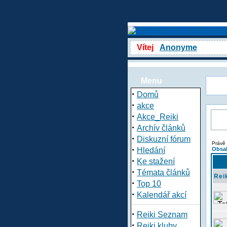
Vítej
Anonyme
Menu
·
Domů
·
akce
·
Akce_Reiki
·
Archív článků
·
Diskuzní fórum
Právě 
·
Hledání
Obsah
·
Ke stažení
·
Témata článků
Rei
·
Top 10
·
Kalendář akcí
·
Reiki Seznam
·
Reiki kluby