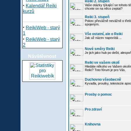
Reiki 2. stupeň
·
Kalendář Reiki
Vaše otázky týkající se tohoto té
chcete se na něco zeptat?
kurzů
Reiki 3. stupeň
Pokec převážně nevážně o třetím
spojeným.
·
ReikiWeb - starý
1
Vše ostatní, ale o Reiki
·
Jak už název napovídá ...
ReikiWeb - starý
2
Nové směry Reiki
Je jich jako hub po dešti, alespo
Návštěvnost
Reiki ve vašem okolí
Hledáte někoho ve Vašem okolí
Reiki? Toto fórum je pro Vás.
Duchovno všeobecně
Kyvadla, proutky, telestezie apo
Prosby o pomoc
Pro zdraví
Knihovna