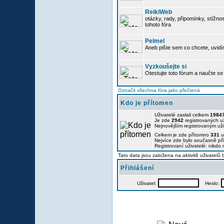
ReikiWeb
otázky, rady, připomínky, stížnos
tohoto fóra
Pelmel
Aneb pište sem co chcete, uvidí
Vyzkoušejte si
Otestujte toto fórum a naučte se 
Označit všechna fóra jako přečtená
Kdo je přítomen
Uživatelé zaslali celkem
1984
Je zde
2942
registrovaných už
Nejnovějším registrovaným už
Celkem je zde přítomno
331
u
Nejvíce zde bylo současně p
Registrovaní uživatelé: nikdo
Tato data jsou založena na aktivitě uživatelů
Přihlášení
Uživatel:
Heslo: