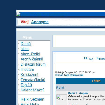
Vítej
Anonyme
Menu
·
Domů
·
akce
·
Akce_Reiki
·
Archív článků
FAQ
Hled
·
Diskuzní fórum
·
Hledání
Právě je čt srpen 06, 2026 10:55 pm
·
Ke stažení
Obsah fóra Reikiwebík
·
Témata článků
Fórum
·
Top 10
Reiki
·
Kalendář akcí
Reiki 1. stupeň
Vaše otázky týkající se prvního s
·
Reiki Seznam
kurzu a chcete se na něco zept
·
Reiki kluby