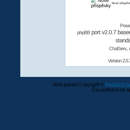
Nové příspěv
Powe
port v2.0.7 bas
phpBB
stand
,
ChatServ
Version 2.0.
Web pohání Copyright ©
Redakční 
Čas potřebný ke z