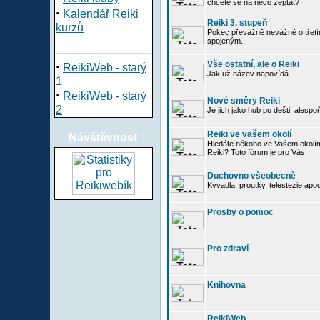
chcete se na něco zeptat?
·
Kalendář Reiki
Reiki 3. stupeň
kurzů
Pokec převážně nevážně o třetím
spojeným.
·
Vše ostatní, ale o Reiki
ReikiWeb - starý
Jak už název napovídá ...
1
·
ReikiWeb - starý
Nové směry Reiki
2
Je jich jako hub po dešti, alespo
Reiki ve vašem okolí
Návštěvnost
Hledáte někoho ve Vašem okolí
Reiki? Toto fórum je pro Vás.
Duchovno všeobecně
Kyvadla, proutky, telestezie apo
Prosby o pomoc
Pro zdraví
Knihovna
ReikiWeb