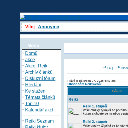
Vítej
Anonyme
Menu
·
Domů
·
akce
·
Akce_Reiki
FAQ
Hled
·
Archív článků
·
Diskuzní fórum
Právě je pá srpen 07, 2026 6:43 am
·
Hledání
Obsah fóra Reikiwebík
·
Ke stažení
Fórum
·
Témata článků
Reiki
·
Top 10
Reiki 1. stupeň
·
Kalendář akcí
Vaše otázky týkající se prvního s
kurzu a chcete se na něco zept
·
Reiki Seznam
Reiki 2. stupeň
Vaše otázky týkající se tohoto té
·
Reiki kluby