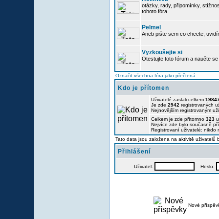
otázky, rady, připomínky, stížnos
tohoto fóra
Pelmel
Aneb pište sem co chcete, uvidí
Vyzkoušejte si
Otestujte toto fórum a naučte se 
Označit všechna fóra jako přečtená
Kdo je přítomen
Uživatelé zaslali celkem
1984
Je zde
2942
registrovaných už
Nejnovějším registrovaným už
Celkem je zde přítomno
323
u
Nejvíce zde bylo současně p
Registrovaní uživatelé: nikdo
Tato data jsou založena na aktivitě uživatelů
Přihlášení
Uživatel:
Heslo:
Nové příspěv