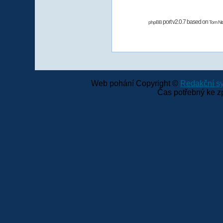
port v2.0.7 based on
phpBB
Tom Nit
Web pohání Copyright ©
Redakční 
Čas potřebný ke z