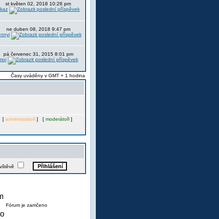
st květen 02, 2018 10:26 pm
itkaz
ne duben 08, 2018 9:47 pm
nnyi
pá červenec 31, 2015 8:01 pm
moi
Časy uváděny v GMT + 1 hodina
. [
administrátoři
] [
moderátoři
]
ávštěvě
Fórum je zamčeno