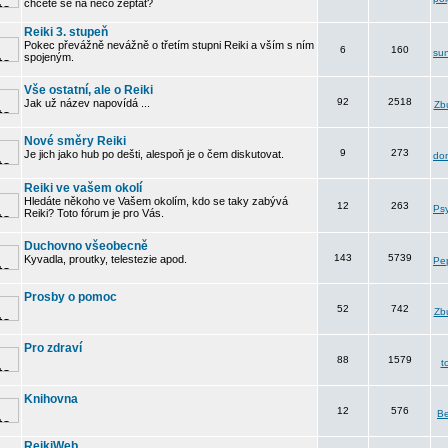
chcete se na něco zeptat?
Reiki 3. stupeň
Pokec převážně nevážně o třetím stupni Reiki a vším s ním
6
160
su
spojeným.
Vše ostatní, ale o Reiki
92
2518
Jak už název napovídá ...
Zbu
Nové směry Reiki
9
273
Je jich jako hub po dešti, alespoň je o čem diskutovat.
do
Reiki ve vašem okolí
Hledáte někoho ve Vašem okolím, kdo se taky zabývá
12
263
Psy
Reiki? Toto fórum je pro Vás.
Duchovno všeobecně
143
5739
Kyvadla, proutky, telestezie apod.
Pe
Prosby o pomoc
52
742
Zbu
Pro zdraví
88
1579
t
Knihovna
12
576
B
ReikiWeb