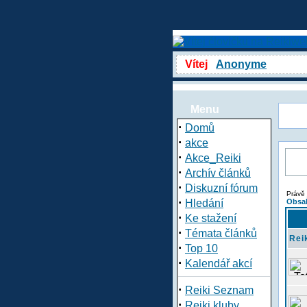
Vítej
Anonyme
Menu
·
Domů
·
akce
·
Akce_Reiki
·
Archív článků
·
Diskuzní fórum
Právě 
·
Hledání
Obsah
·
Ke stažení
·
Témata článků
Rei
·
Top 10
·
Kalendář akcí
·
Reiki Seznam
·
Reiki kluby