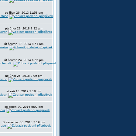
so říjen 26, 2013 11:58 pm
nshine
pá únor 23, 2018 7:32 am
ltran
út červen 17, 2014 8:51 am
minika
út červen 24, 2014 6:56 pm
chedelic
ne únor 25, 2018 2:09 pm
pinoo
st září 13, 2017 2:18 pm
ltran
so srpen 20, 2016 5:02 pm
oora
čt červenec 30, 2015 7:19 pm
eppe