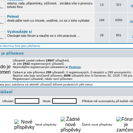
otázky, rady, připomínky, stížnosti... zkrátka vše o provozu
13
321
j
tohoto fóra
Pelmel
196
6350
Aneb pište sem co chcete, uvidíme, co se z toho vyklube.
su
Vyzkoušejte si
29
851
Otestujte toto fórum a naučte se s ním pracovat ...
t všechna fóra jako přečtená
 je přítomen
Uživatelé zaslali celkem
19847
příspěvků.
Je zde
2942
registrovaných uživatelů.
Nejnovějším registrovaným uživatelem je
Pepinoo
.
Celkem je zde přítomno
299
uživatelů: 0 registrovaných, 0 skrytých a 299 anonymních
Nejvíce zde bylo současně přítomno
4658
uživatelů dne čt červenec 30, 2026 7:59 pm.
Registrovaní uživatelé: nikdo není přítomen
ata jsou založena na aktivitě uživatelů během posledních pěti minut
hlášení
Uživatel:
Heslo:
Přihlásit mě automaticky při každé n
Nové příspěvky
Žádné nové příspěvky