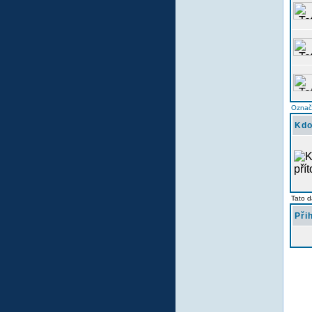
Označi
Kdo
Tato d
Při