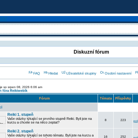
Diskuzní fórum
FAQ
Hledat
Uživatelské skupiny
Osobní nastavení
je so srpen 08, 2026 6:06 am
 fóra Reikiwebík
Fórum
Témata
Příspěvky
ki
Reiki 1. stupeň
Vaše otázky týkající se prvního stupně Reiki. Byli jste na
8
223
po
kurzu a chcete se na něco zeptat?
Reiki 2. stupeň
Vaše otázky týkající se tohoto tématu. Byli jste na kurzu a
16
252
po