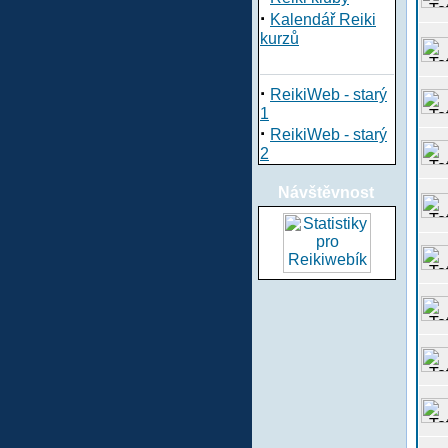
·
Kalendář Reiki
kurzů
·
ReikiWeb - starý
1
·
ReikiWeb - starý
2
Návštěvnost