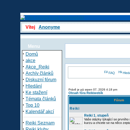
Vítej
Anonyme
Menu
·
Domů
·
akce
·
Akce_Reiki
·
Archív článků
FAQ
Hled
·
Diskuzní fórum
·
Hledání
Právě je pá srpen 07, 2026 4:18 pm
·
Ke stažení
Obsah fóra Reikiwebík
·
Témata článků
Fórum
·
Top 10
Reiki
·
Kalendář akcí
Reiki 1. stupeň
Vaše otázky týkající se prvního s
·
Reiki Seznam
kurzu a chcete se na něco zept
·
Reiki kluby