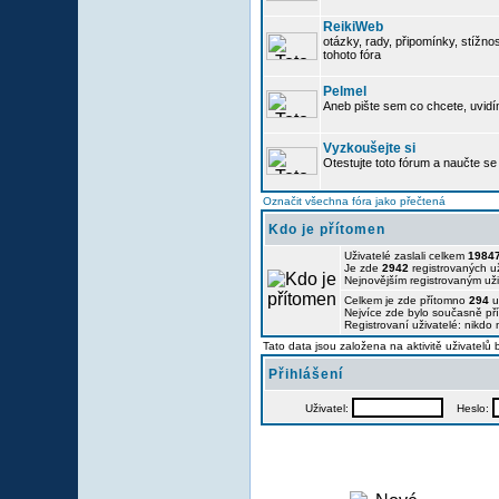
ReikiWeb
otázky, rady, připomínky, stížnos
tohoto fóra
Pelmel
Aneb pište sem co chcete, uvidí
Vyzkoušejte si
Otestujte toto fórum a naučte se 
Označit všechna fóra jako přečtená
Kdo je přítomen
Uživatelé zaslali celkem
1984
Je zde
2942
registrovaných už
Nejnovějším registrovaným už
Celkem je zde přítomno
294
u
Nejvíce zde bylo současně p
Registrovaní uživatelé: nikdo
Tato data jsou založena na aktivitě uživatelů
Přihlášení
Uživatel:
Heslo: