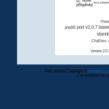
Nové příspěv
Powe
port v2.0.7 bas
phpBB
stand
,
ChatServ
Version 2.0.
Web pohání Copyright ©
Redakční 
Čas potřebný ke z