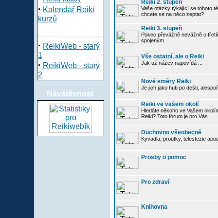
Reiki 2. stupeň
·
Kalendář Reiki
Vaše otázky týkající se tohoto té
chcete se na něco zeptat?
kurzů
Reiki 3. stupeň
Pokec převážně nevážně o třetím
spojeným.
·
ReikiWeb - starý
1
Vše ostatní, ale o Reiki
·
Jak už název napovídá ...
ReikiWeb - starý
2
Nové směry Reiki
Je jich jako hub po dešti, alespo
Návštěvnost
Reiki ve vašem okolí
Hledáte někoho ve Vašem okolí
Reiki? Toto fórum je pro Vás.
Duchovno všeobecně
Kyvadla, proutky, telestezie apo
Prosby o pomoc
Pro zdraví
Knihovna