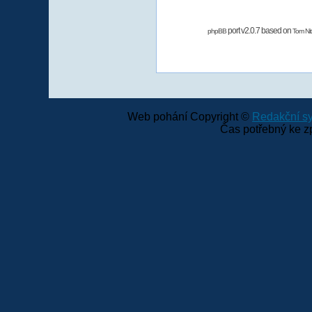
port v2.0.7 based on
phpBB
Tom Nit
Web pohání Copyright ©
Redakční 
Čas potřebný ke z