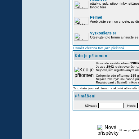
otázky, rady, připomínky, stížnos
tohoto fóra
Pelmel
Aneb pište sem co chcete, uvidí
Vyzkoušejte si
Otestujte toto fórum a naučte se 
Označit všechna fóra jako přečtená
Kdo je přítomen
Uživatelé zaslali celkem
1984
Je zde
2942
registrovaných už
Nejnovějším registrovaným už
Celkem je zde přítomno
295
u
Nejvíce zde bylo současně p
Registrovaní uživatelé: nikdo
Tato data jsou založena na aktivitě uživatelů
Přihlášení
Uživatel:
Heslo:
Nové příspěv