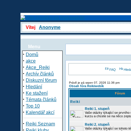
Vítej
Anonyme
Menu
·
Domů
·
akce
·
Akce_Reiki
FAQ
Hled
·
Archív článků
·
Diskuzní fórum
Právě je pá srpen 07, 2026 11:36 pm
·
Hledání
Obsah fóra Reikiwebík
·
Ke stažení
Fórum
·
Témata článků
Reiki
·
Top 10
Reiki 1. stupeň
·
Kalendář akcí
Vaše otázky týkající se prvního s
kurzu a chcete se na něco zept
·
Reiki Seznam
Reiki 2. stupeň
Vaše otázky týkající se tohoto té
·
Reiki kluby