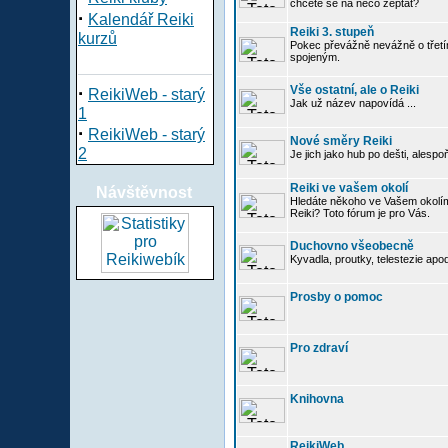
chcete se na něco zeptat?
·
Kalendář Reiki
Reiki 3. stupeň
kurzů
Pokec převážně nevážně o třetím
spojeným.
·
Vše ostatní, ale o Reiki
ReikiWeb - starý
Jak už název napovídá ...
1
·
ReikiWeb - starý
Nové směry Reiki
2
Je jich jako hub po dešti, alespo
Reiki ve vašem okolí
Návštěvnost
Hledáte někoho ve Vašem okolí
Reiki? Toto fórum je pro Vás.
Duchovno všeobecně
Kyvadla, proutky, telestezie apo
Prosby o pomoc
Pro zdraví
Knihovna
ReikiWeb