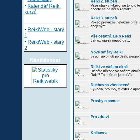
Reiki 2. stupeň
·
Kalendář Reiki
Vaše otázky týkající se tohoto té
chcete se na něco zeptat?
kurzů
Reiki 3. stupeň
Pokec převážně nevážně o třetím
spojeným.
·
ReikiWeb - starý
1
Vše ostatní, ale o Reiki
·
Jak už název napovídá ...
ReikiWeb - starý
2
Nové směry Reiki
Je jich jako hub po dešti, alespo
Návštěvnost
Reiki ve vašem okolí
Hledáte někoho ve Vašem okolí
Reiki? Toto fórum je pro Vás.
Duchovno všeobecně
Kyvadla, proutky, telestezie apo
Prosby o pomoc
Pro zdraví
Knihovna