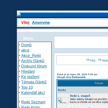
Vítej
Anonyme
Menu
·
Domů
·
akce
·
Akce_Reiki
·
Archív článků
FAQ
Hled
·
Diskuzní fórum
·
Hledání
Právě je so srpen 08, 2026 5:46 am
·
Ke stažení
Obsah fóra Reikiwebík
·
Témata článků
Fórum
·
Top 10
Reiki
·
Kalendář akcí
Reiki 1. stupeň
Vaše otázky týkající se prvního s
·
Reiki Seznam
kurzu a chcete se na něco zept
·
Reiki kluby