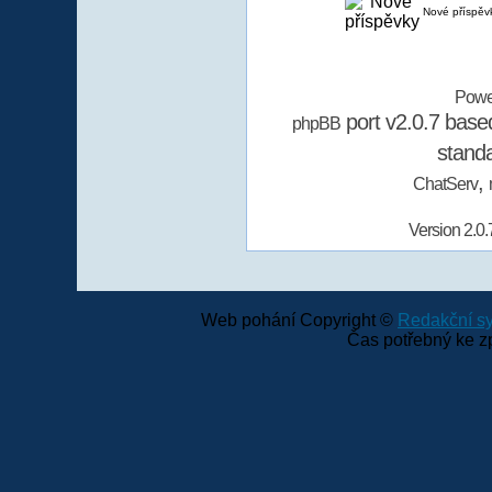
Nové příspěv
Powe
port v2.0.7 bas
phpBB
stand
,
ChatServ
Version 2.0.
Web pohání Copyright ©
Redakční 
Čas potřebný ke z