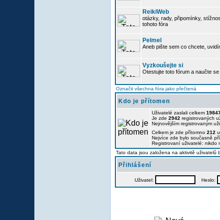
ReikiWeb
otázky, rady, připomínky, stížnos
tohoto fóra
Pelmel
Aneb pište sem co chcete, uvidí
Vyzkoušejte si
Otestujte toto fórum a naučte se 
Označit všechna fóra jako přečtená
Kdo je přítomen
Uživatelé zaslali celkem
1984
Je zde
2942
registrovaných už
Nejnovějším registrovaným už
Celkem je zde přítomno
212
u
Nejvíce zde bylo současně p
Registrovaní uživatelé: nikdo
Tato data jsou založena na aktivitě uživatelů
Přihlášení
Uživatel:
Heslo: